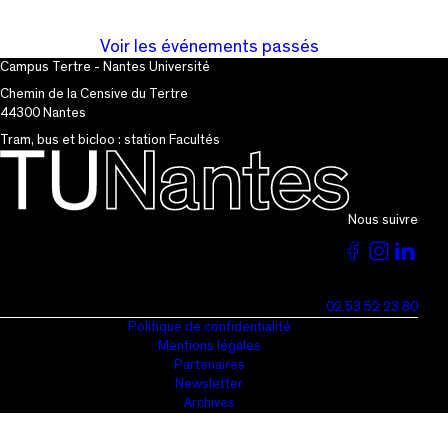
Voir les événements passés
Campus Tertre - Nantes Université
Chemin de la Censive du Tertre
44300 Nantes
Tram, bus et bicloo : station Facultés
Nous suivre
Voir
Voir
Vo
la
la
la
02 53 52 23 80
page
page
pa
Politique de confidentialité
Mentions légales
du
du
du
Partenaires
Newsletter
TU
TU
T
Archives
sur
sur
su