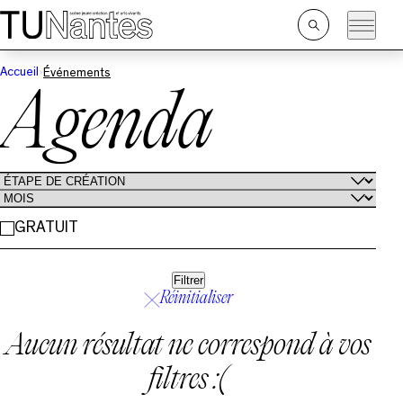
Passer directement à la navigation
Passer directement au contenu principal
Ouvrir
la
recherche
Accueil
Événements
Agenda
GRATUIT
Filtrer
Réinitialiser
Aucun résultat ne correspond à vos
filtres :(