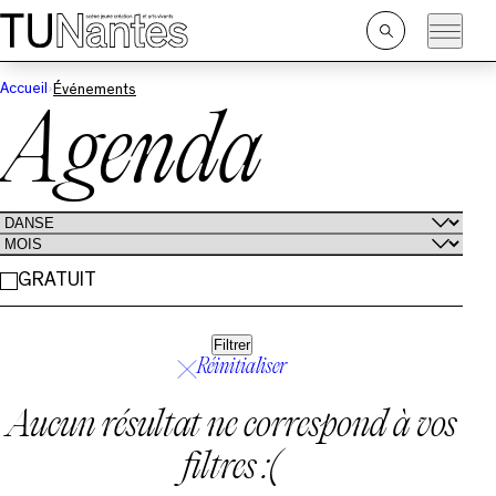
Passer directement à la navigation
Passer directement au contenu principal
Ouvrir
la
recherche
Accueil
Événements
Agenda
GRATUIT
Filtrer
Réinitialiser
Aucun résultat ne correspond à vos
filtres :(