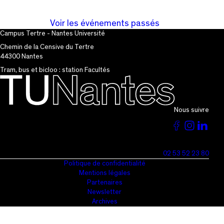
Voir les événements passés
Campus Tertre - Nantes Université
Chemin de la Censive du Tertre
44300 Nantes
Tram, bus et bicloo : station Facultés
Nous suivre
Voir
Voir
Vo
la
la
la
02 53 52 23 80
page
page
pa
Politique de confidentialité
Mentions légales
du
du
du
Partenaires
Newsletter
TU
TU
T
Archives
sur
sur
su